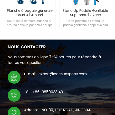
Planche à pagaie générale
Stand Up Paddle Gonflable
Osurf All Around
Sup-board ORace
Osurf est la dernière planche All
Cette planche de stand up
Around conçue par notre équipe
paddle gonflable s'applique à la
en 2022.
compétition de course et à
l'exercice quotidien et elle est
spécialement conçue par notre
équipe pour les débutants et les
joueurs de niveau intermédiaire.
NOUS CONTACTER
Emportez-le avec vous et
LIRE LA SUITE
LIRE LA SUITE
commencez votre voyage.
Nous sommes en ligne 7*24 heures pour répondre à
toutes vos questions
E-mail : export@onesunsports.com
Tél : +86 13850033143
Adresse : NO. 30, LEYE ROAD, JINGBIAN