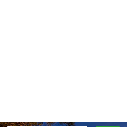
avec vous et commencez
activités de groupe.
votre voyage.
Stay In Touch