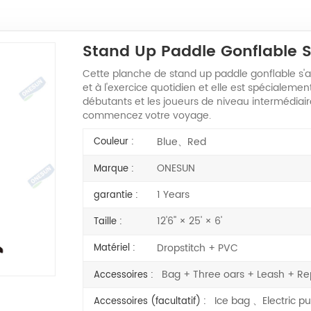
Stand Up Paddle Gonflable
Cette planche de stand up paddle gonflable s'a
et à l'exercice quotidien et elle est spécialeme
débutants et les joueurs de niveau intermédiai
commencez votre voyage.
Blue、Red
Couleur :
ONESUN
Marque :
1 Years
garantie :
12'6'' × 25' × 6'
Taille :
Dropstitch + PVC
Matériel :
Bag + Three oars + Leash + R
Accessoires :
Ice bag 、Electric
Accessoires (facultatif) :