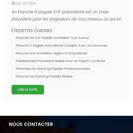
Dec 02, 2024
An Planche à pagaie SUP polyvalente est un choix
polyvalent pour les pagayeurs de tous niveaux, ce qui en
fait l'un des types de paddleboards les plus populaires.
ÉTIQUETTES CHAUDES :
Voici pourquoi vous pourriez choisir une planche de SUP
Planche De SUP Paddle Gonflable Tout Autour
polyvalente : 1. Polyvalence pour diverses activitésEau
Planche À Pagaie Polyvalente Durable Avec Accessoires
plate et petites va...
Planche SUP Gonflable Légère Et Polyvalente
Paddleboard Polyvalent Stable Pour Le Yoga Et La Pêche
Planches De Stand Up Paddle Professionnelles
Planche De Stand Up Paddle Pliable
LIRE LA SUITE
NOUS CONTACTER