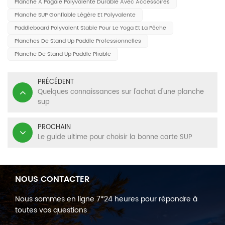
Planche À Pagaie Polyvalente Durable Avec Accessoires
Planche SUP Gonflable Légère Et Polyvalente
Paddleboard Polyvalent Stable Pour Le Yoga Et La Pêche
Planches De Stand Up Paddle Professionnelles
Planche De Stand Up Paddle Pliable
PRÉCÉDENT
Quelques connaissances sur l'achat d'une planche
sup
PROCHAIN
Le guide ultime pour choisir la bonne carte SUP
NOUS CONTACTER
Nous sommes en ligne 7*24 heures pour répondre à
toutes vos questions