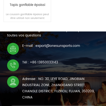
Tapis gonflable épaissi
Le coussin gonflable épaissi peut
être utilisé non seulement
NOUS CONTACTER
comme coussin d'exercice, mais
également comme matelas.
Nous sommes en ligne 7*24 heures pour répondre à
toutes vos questions
LIRE LA SUITE
E-mail : export@onesunsports.com
Tél : +86 13850033143
Adresse : NO. 30, LEYE ROAD, JINGBIAN
INDUSTRIAL ZONE, ZHANGGANG STREET,
CHANGLE DISTRICT, FUZHOU, FUJIAN, 350209,
CHINA