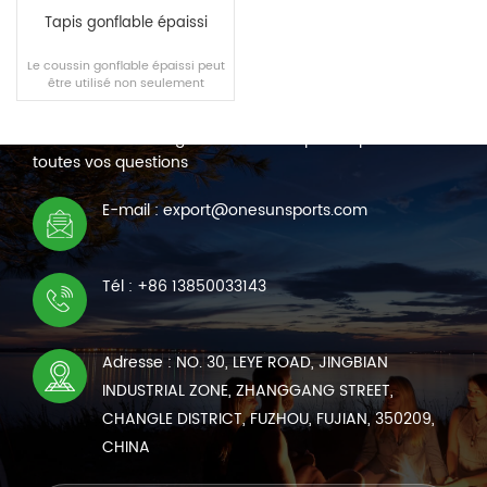
Tapis gonflable épaissi
Le coussin gonflable épaissi peut
être utilisé non seulement
NOUS CONTACTER
comme coussin d'exercice, mais
également comme matelas.
Nous sommes en ligne 7*24 heures pour répondre à
toutes vos questions
LIRE LA SUITE
E-mail : export@onesunsports.com
Tél : +86 13850033143
Adresse : NO. 30, LEYE ROAD, JINGBIAN
INDUSTRIAL ZONE, ZHANGGANG STREET,
CHANGLE DISTRICT, FUZHOU, FUJIAN, 350209,
CHINA