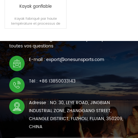
Kayak gonflable
Kayak fabriqué par haute
température et processus de
NOUS CONTACTER
couture.
Nous sommes en ligne 7*24 heures pour répondre à
toutes vos questions
LIRE LA SUITE
E-mail : export@onesunsports.com
Tél : +86 13850033143
Adresse : NO. 30, LEYE ROAD, JINGBIAN
INDUSTRIAL ZONE, ZHANGGANG STREET,
CHANGLE DISTRICT, FUZHOU, FUJIAN, 350209,
CHINA