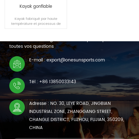
Kayak gonflable
Kayak fabriqué par haute
température et processus de
NOUS CONTACTER
couture.
Nous sommes en ligne 7*24 heures pour répondre à
toutes vos questions
LIRE LA SUITE
E-mail : export@onesunsports.com
Tél : +86 13850033143
Adresse : NO. 30, LEYE ROAD, JINGBIAN
INDUSTRIAL ZONE, ZHANGGANG STREET,
CHANGLE DISTRICT, FUZHOU, FUJIAN, 350209,
CHINA