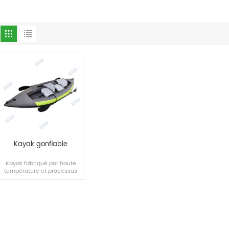
Kayak gonflable
Kayak fabriqué par haute
température et processus
de couture.
LIRE LA SUITE