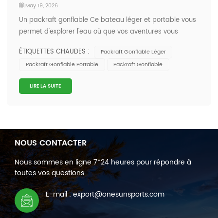
May 19, 2026
Un packraft gonflable Ce bateau léger et portable vous
permet d'explorer l'eau où que vos aventures vous
mènent. Vous pouvez l'utiliser sur les rivières, les lacs et
ÉTIQUETTES CHAUDES :
Packraft Gonflable Léger
même en eaux vives techniques.Profitez des traversées
Packraft Gonflable Portable
Packraft Gonflable
de rivières, de la pêche en lacs isolés ou des excursions
en eau libre.Profitez...
LIRE LA SUITE
NOUS CONTACTER
Nous sommes en ligne 7*24 heures pour répondre à
toutes vos questions
E-mail : export@onesunsports.com