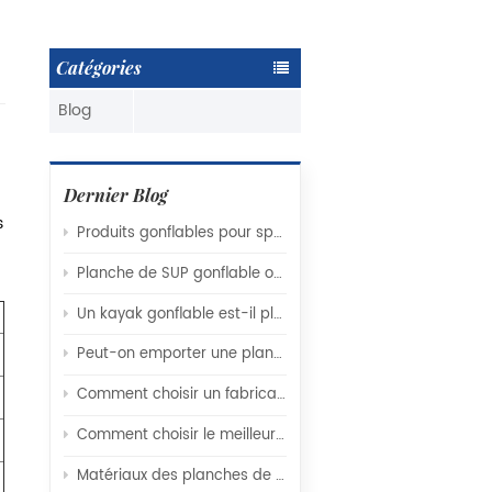
Catégories
Blog
Dernier Blog
s
Produits gonflables pour sports nautiques (OEM) : Guide complet pour les marques et distributeurs internationaux
Planche de SUP gonflable ou kayak gonflable : quel engin nautique vous convient le mieux ?
Un kayak gonflable est-il plus facile à utiliser qu'un kayak rigide ?
Peut-on emporter une planche de paddle gonflable en avion ?
Comment choisir un fabricant fiable de planches de SUP gonflables pour votre marque
Comment choisir le meilleur fabricant de kayaks gonflables pour vos besoins
Matériaux des planches de SUP gonflables expliqués : technologie Drop-Stitch, couches de PVC et facteurs influençant réellement les performances