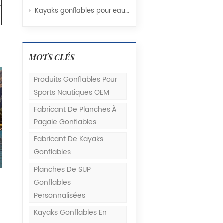
Kayaks gonflables pour eaux vives vs. eaux calmes : Comprendre la conception de la coque et les profils de rocker
MOTS CLÉS
Produits Gonflables Pour
Sports Nautiques OEM
Fabricant De Planches À
Pagaie Gonflables
Fabricant De Kayaks
Gonflables
Planches De SUP
Gonflables
Personnalisées
Kayaks Gonflables En