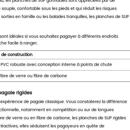
au, les planches de SUP gonflables sont appréciées par de
ouple, confortable sous les pieds et qui réduit les risques
s sorties en famille ou les balades tranquilles, les planches de SUP
sont idéales si vous souhaitez pagayer à différents endroits
he facile à ranger.
 de construction
 PVC robuste avec conception interne à points de chute
fibre de verre ou fibre de carbone
pagaie rigides
 expérience de pagaie classique. Vous constaterez la différence
rectionnelle, notamment en compétition ou sur de longues
re de verre ou en fibre de carbone, les planches de SUP rigides
 réactives, elles séduisent les pagayeurs en quête de