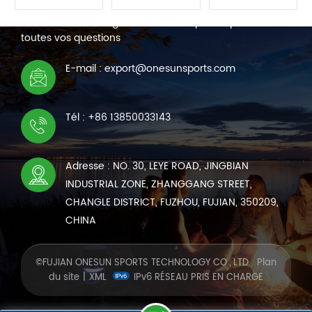
plusieurs
maison
plusieurs
Nous sommes en ligne 7*24 heures pour répondre à
personnes de
gonflable pour
enfants pour
toutes vos questions
jouer ensemble,
animaux
jouer ensemble.
LIRE LA
LIRE LA
LIRE LA
vous apportant
spécialement
E-mail : export@onesunsports.com
plus de plaisir
pour divers
SUITE
SUITE
SUITE
dans les
petits animaux
activités
de compagnie,
Tél : +86 13850033143
nautiques en
qui peut être
équipe.
transportée à
l'extérieur pour
une gestion
Adresse : NO. 30, LEYE ROAD, JINGBIAN
facile des
INDUSTRIAL ZONE, ZHANGGANG STREET,
animaux.
CHANGLE DISTRICT, FUZHOU, FUJIAN, 350209,
CHINA
©FUJIAN ONESUN SPORTS TECHNOLOGY CO., LTD.
Plan
du site
|
XML
IPv6 RÉSEAU PRIS EN CHARGE