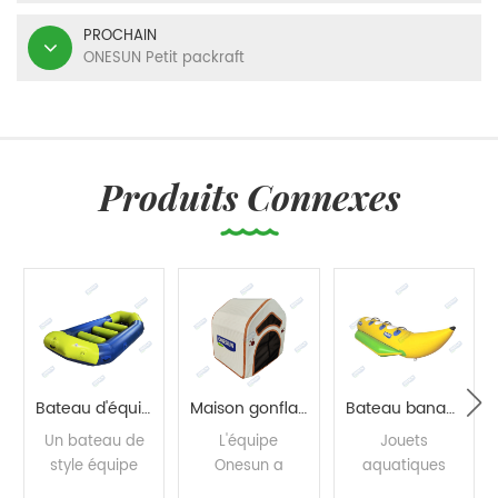
PROCHAIN
ONESUN Petit packraft
Produits Connexes
Bateau d'équipe
Maison gonflable pour animaux de compagnie
Bateau banane gonflable
Un bateau de
L'équipe
Jouets
style équipe
Onesun a
aquatiques
NOUS CONTACTER
permettant à
conçu une
adaptés à