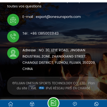
Nous sommes en ligne 7*24 heures pour répondre à
toutes vos questions
E-mail : export@onesunsports.com
Tél : +86 13850033143
Adresse : NO. 30, LEYE ROAD, JINGBIAN
INDUSTRIAL ZONE, ZHANGGANG STREET,
CHANGLE DISTRICT, FUZHOU, FUJIAN, 350209,
CHINA
©FUJIAN ONESUN SPORTS TECHNOLOGY CO., LTD.
Plan
du site
|
XML
IPv6 RÉSEAU PRIS EN CHARGE