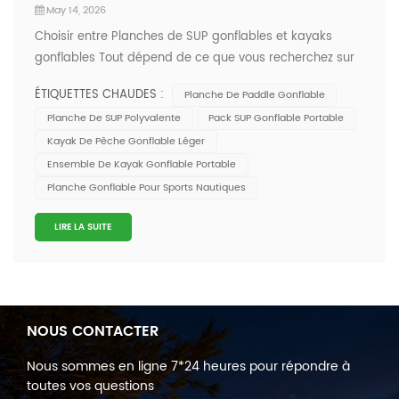
May 14, 2026
Choisir entre Planches de SUP gonflables et kayaks
gonflables Tout dépend de ce que vous recherchez sur
l'eau. Si vous aimez la variété (yoga, pêche ou
ÉTIQUETTES CHAUDES :
Planche De Paddle Gonflable
simplement bronzer), le SUP vous offre de nombreuses
Planche De SUP Polyvalente
Pack SUP Gonflable Portable
possibilités et une sensation agréable sous les pieds. Le
Kayak De Pêche Gonflable Léger
kayak, quant à lui, offre plus de sta...
Ensemble De Kayak Gonflable Portable
Planche Gonflable Pour Sports Nautiques
LIRE LA SUITE
NOUS CONTACTER
Nous sommes en ligne 7*24 heures pour répondre à
toutes vos questions