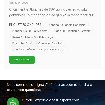
May 14, 2026
Choisir entre Planches de SUP gonflables et kayaks
gonflables Tout dépend de ce que vous recherchez sur
l'eau. Si vous aimez la variété (yoga, pêche ou
ÉTIQUETTES CHAUDES :
Planche De Paddle Gonflable
simplement bronzer), le SUP vous offre de nombreuses
Planche De SUP Polyvalente
Pack SUP Gonflable Portable
possibilités et une sensation agréable sous les pieds. Le
Kayak De Pêche Gonflable Léger
kayak, quant à lui, offre plus de sta...
Ensemble De Kayak Gonflable Portable
Planche Gonflable Pour Sports Nautiques
LIRE LA SUITE
NOUS CONTACTER
Nous sommes en ligne 7*24 heures pour répondre à
toutes vos questions
E-mail : export@onesunsports.com