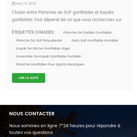
May 14, 2026
Choisir entre Planches de SUP gonflables et kayaks
gonflables Tout dépend de ce que vous recherchez sur
l'eau. Si vous aimez la variété (yoga, pêche ou
ÉTIQUETTES CHAUDES :
Planche De Paddle Gonflable
simplement bronzer), le SUP vous offre de nombreuses
Planche De SUP Polyvalente
Pack SUP Gonflable Portable
possibilités et une sensation agréable sous les pieds. Le
Kayak De Pêche Gonflable Léger
kayak, quant à lui, offre plus de sta...
Ensemble De Kayak Gonflable Portable
Planche Gonflable Pour Sports Nautiques
LIRE LA SUITE
NOUS CONTACTER
Nous sommes en ligne 7*24 heures pour répondre à
toutes vos questions